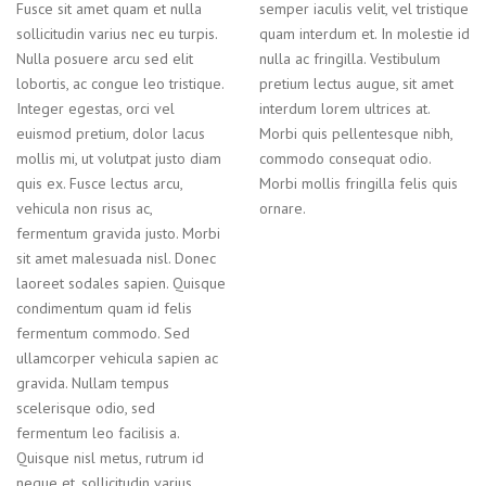
Fusce sit amet quam et nulla
semper iaculis velit, vel tristique
sollicitudin varius nec eu turpis.
quam interdum et. In molestie id
Nulla posuere arcu sed elit
nulla ac fringilla. Vestibulum
lobortis, ac congue leo tristique.
pretium lectus augue, sit amet
Integer egestas, orci vel
interdum lorem ultrices at.
euismod pretium, dolor lacus
Morbi quis pellentesque nibh,
mollis mi, ut volutpat justo diam
commodo consequat odio.
quis ex. Fusce lectus arcu,
Morbi mollis fringilla felis quis
vehicula non risus ac,
ornare.
fermentum gravida justo. Morbi
sit amet malesuada nisl. Donec
laoreet sodales sapien. Quisque
condimentum quam id felis
fermentum commodo. Sed
ullamcorper vehicula sapien ac
gravida. Nullam tempus
scelerisque odio, sed
fermentum leo facilisis a.
Quisque nisl metus, rutrum id
neque et, sollicitudin varius