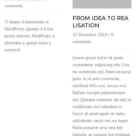
comments
FROM IDEA TO REA
Ti diamo il benvenuto in
LISATION
WordPress. Questo è il tuo
12 Dicembre 2014
/
0
primo articolo. Modificalo o
comments
eliminalo e quindi inizia a
scrivere!
Lorem ipsum dolor sit amet,
consectetur adipiscing elit. Cras
eu commodo nisl. Etiam ut purus
justo. In id ante commodo,
eleifend felis non, cursus orci.
Nullam suscipit pellentesque
nisl. Quisque maximus dui dui, id
vestibulum orci interdum in.
Fusce sit amet quam et nulla
sollicitudin varius nec eu turpis.
Nulla posuere arcu sed elit
lobortis, ac congue leo tristique.