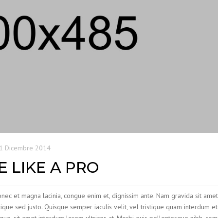
1 Dicembre 2014
 LIKE A PRO
Donec et magna lacinia, congue enim et, dignissim ante. Nam gravida sit ame
ristique sed justo. Quisque semper iaculis velit, vel tristique quam interdum et.