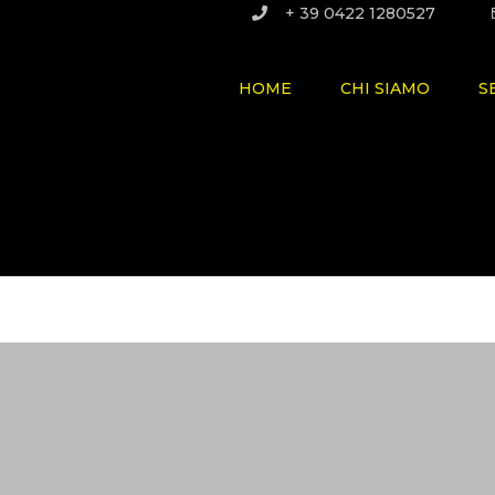
+ 39 0422 1280527
HOME
CHI SIAMO
S
TERMOI
IMPIANT
 A PRO
FOTOVO
CLIMATI
ENERGIE
RINNOVA
IMPIANT
ANTINC
IMPIANT