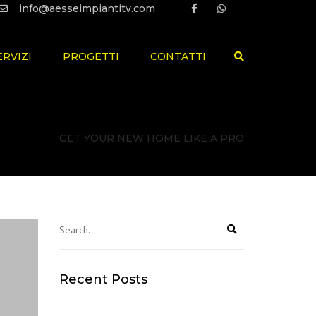
×
info@aesseimpiantitv.com
ERVIZI
PROGETTI
CONTATTI
Search
DRAULICA
STANDARD VIEW
I ELETTRICI
CLASSIC VIEW
Home
GET YOUR NEW HOME LIKE A PRO
LTAICO
RANDOM VIEW
ZZAZIONE
FULL WIDTH
BILI
I
ENDIO
I GAS
Recent Posts