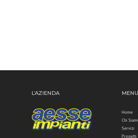
L’AZIENDA
MENU’
Home
Chi Siam
Servizi
Progetti