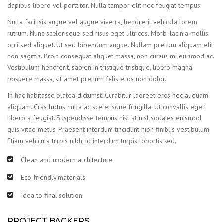
dapibus libero vel porttitor. Nulla tempor elit nec feugiat tempus.
Nulla facilisis augue vel augue viverra, hendrerit vehicula lorem
rutrum. Nunc scelerisque sed risus eget ultrices. Morbi lacinia mollis
orci sed aliquet. Ut sed bibendum augue. Nullam pretium aliquam elit
non sagittis. Proin consequat aliquet massa, non cursus mi euismod ac.
Vestibulum hendrerit, sapien in tristique tristique, libero magna
posuere massa, sit amet pretium felis eros non dolor.
In hac habitasse platea dictumst. Curabitur laoreet eros nec aliquam
aliquam. Cras luctus nulla ac scelerisque fringilla. Ut convallis eget
libero a feugiat. Suspendisse tempus nisl at nisl sodales euismod
quis vitae metus. Praesent interdum tincidunt nibh finibus vestibulum.
Etiam vehicula turpis nibh, id interdum turpis lobortis sed.
Clean and modern architecture
Eco friendly materials
Idea to final solution
PROJECT BACKERS