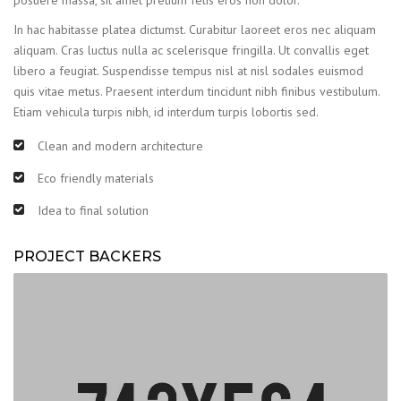
posuere massa, sit amet pretium felis eros non dolor.
In hac habitasse platea dictumst. Curabitur laoreet eros nec aliquam
aliquam. Cras luctus nulla ac scelerisque fringilla. Ut convallis eget
libero a feugiat. Suspendisse tempus nisl at nisl sodales euismod
quis vitae metus. Praesent interdum tincidunt nibh finibus vestibulum.
Etiam vehicula turpis nibh, id interdum turpis lobortis sed.
Clean and modern architecture
Eco friendly materials
Idea to final solution
PROJECT BACKERS