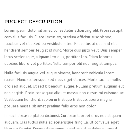
PROJECT DESCRIPTION
Lorem ipsum dolor sit amet, consectetur adipiscing elit. Proin suscipit
convallis facilisis. Fusce lectus ex, pretium efficitur suscipit sed,
faucibus vel elit. Sed eu vestibulum leo. Phasellus at quam id elit
hendrerit semper feugiat id nunc. Morbi quis justo velit. Duis semper
lacus scelerisque, aliquam leo quis, porttitor leo. Etiam lobortis
dapibus libero vel porttitor. Nulla tempor elit nec feugiat tempus.
Nulla facilisis augue vel augue viverra, hendrerit vehicula lorem
rutrum. Nunc scelerisque sed risus eget ultrices. Morbi lacinia mollis
orci sed aliquet. Ut sed bibendum augue. Nullam pretium aliquam elit
non sagittis. Proin consequat aliquet massa, non cursus mi euismod ac.
Vestibulum hendrerit, sapien in tristique tristique, libero magna
posuere massa, sit amet pretium felis eros non dolor.
In hac habitasse platea dictumst. Curabitur laoreet eros nec aliquam
aliquam. Cras luctus nulla ac scelerisque fringilla. Ut convallis eget
libero a feugiat. Suspendisse tempus nisl at nisl sodales euismod