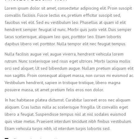
Lorem ipsum dolor sit amet, consectetur adipiscing elit. Proin suscipit
convallis facilisis. Fusce lectus ex, pretium efficitur suscipit sed,
faucibus vel elit. Sed eu vestibulum leo. Phasellus at quam id elit
hendrerit semper feugiat id nunc. Morbi quis justo velit. Duis semper
lacus scelerisque, aliquam leo quis, porttitor leo. Etiam lobortis
dapibus libero vel porttitor. Nulla tempor elit nec feugiat tempus.
Nulla facilisis augue vel augue viverra, hendrerit vehicula lorem
rutrum. Nunc scelerisque sed risus eget ultrices. Morbi lacinia mollis
orci sed aliquet. Ut sed bibendum augue. Nullam pretium aliquam elit
non sagittis. Proin consequat aliquet massa, non cursus mi euismod ac.
Vestibulum hendrerit, sapien in tristique tristique, libero magna
posuere massa, sit amet pretium felis eros non dolor.
In hac habitasse platea dictumst. Curabitur laoreet eros nec aliquam
aliquam. Cras luctus nulla ac scelerisque fringilla. Ut convallis eget
libero a feugiat. Suspendisse tempus nisl at nisl sodales euismod
quis vitae metus. Praesent interdum tincidunt nibh finibus vestibulum.
Etiam vehicula turpis nibh, id interdum turpis lobortis sed.