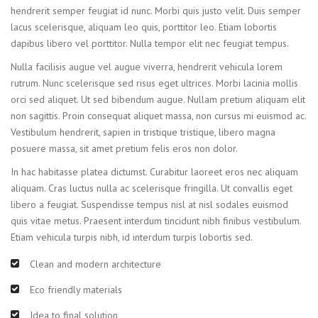
hendrerit semper feugiat id nunc. Morbi quis justo velit. Duis semper
lacus scelerisque, aliquam leo quis, porttitor leo. Etiam lobortis
dapibus libero vel porttitor. Nulla tempor elit nec feugiat tempus.
Nulla facilisis augue vel augue viverra, hendrerit vehicula lorem
rutrum. Nunc scelerisque sed risus eget ultrices. Morbi lacinia mollis
orci sed aliquet. Ut sed bibendum augue. Nullam pretium aliquam elit
non sagittis. Proin consequat aliquet massa, non cursus mi euismod ac.
Vestibulum hendrerit, sapien in tristique tristique, libero magna
posuere massa, sit amet pretium felis eros non dolor.
In hac habitasse platea dictumst. Curabitur laoreet eros nec aliquam
aliquam. Cras luctus nulla ac scelerisque fringilla. Ut convallis eget
libero a feugiat. Suspendisse tempus nisl at nisl sodales euismod
quis vitae metus. Praesent interdum tincidunt nibh finibus vestibulum.
Etiam vehicula turpis nibh, id interdum turpis lobortis sed.
Clean and modern architecture
Eco friendly materials
Idea to final solution