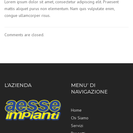
Lorem ipsum dolor sit amet, consectetur adipiscing elit. Praesent
mattis aliquet purus non elementum. Nam quis vulputate enim,
congue ullamcorper risus.
Comments are closed.
L’AZIENDA
MENU’ DI
NAVIGAZIONE
Home
Chi Siamo
Servizi